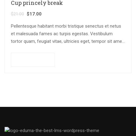
Cup princely break
$
21.00
$
17.00
Pellentesque habitant morbi tristique senectus et netus
et malesuada fames ac turpis egestas. Vestibulum
tortor quam, feugiat vitae, ultricies eget, tempor sit amet,
ante. Donec eu libero sit amet…
Add to cart