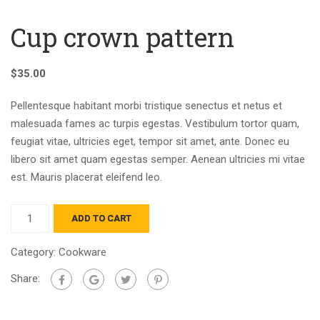
Cup crown pattern
$
35.00
Pellentesque habitant morbi tristique senectus et netus et
malesuada fames ac turpis egestas. Vestibulum tortor quam,
feugiat vitae, ultricies eget, tempor sit amet, ante. Donec eu
libero sit amet quam egestas semper. Aenean ultricies mi vitae
est. Mauris placerat eleifend leo.
Cup
ADD TO CART
crown
pattern
Category:
Cookware
quantity
Share: