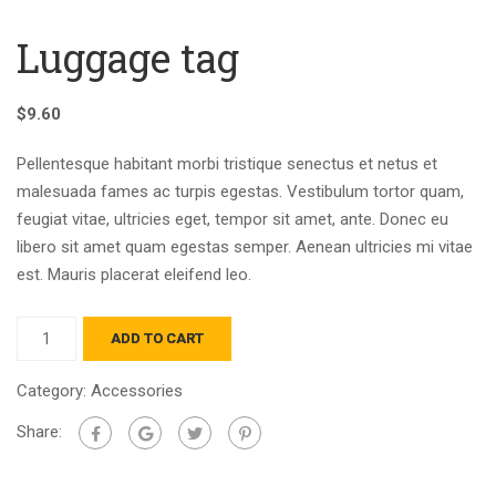
Luggage tag
$
9.60
Pellentesque habitant morbi tristique senectus et netus et
malesuada fames ac turpis egestas. Vestibulum tortor quam,
feugiat vitae, ultricies eget, tempor sit amet, ante. Donec eu
libero sit amet quam egestas semper. Aenean ultricies mi vitae
est. Mauris placerat eleifend leo.
Luggage
ADD TO CART
tag
quantity
Category:
Accessories
Share: