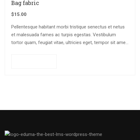
Bag fabric
$
15.00
Pellentesque habitant morbi tristique senectus et netus
et malesuada fames ac turpis egestas. Vestibulum
tortor quam, feugiat vitae, ultricies eget, tempor sit amet,
ante. Donec eu libero sit amet…
Add to cart